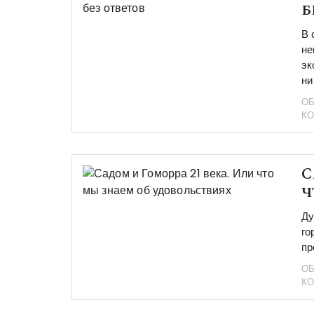
б
В 
не
эк
ни
ОБ
К
С
ч
Ду
го
пр
ОБ
К