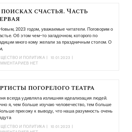
 поисках счастья. Часть
ервая
Новым, 2023 годом, уважаемые читатели. Поговорим о
астье. Об этом чем-то загадочном, которого по
адиции много кому желали за праздничным столом. О
м,
ЩЕСТВО И ПОЛИТИКА
10.01.2023
ОММЕНТАРИЕВ НЕТ
ртисты погорелого театра
ня всегда удивляла излишняя идеализация людей.
чно я, чем больше изучаю человечество, тем больше
больше прихожу к выводу, что наша разумность очень
здута
ЩЕСТВО И ПОЛИТИКА
10.01.2023