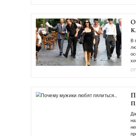
О
к
В 
лю
ос
хо
ОТ
П
п
Да
на
не
пр