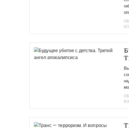
ги
оп
ОБ
К
Б
Т
Вы
со
на
мо
ОБ
К
Т