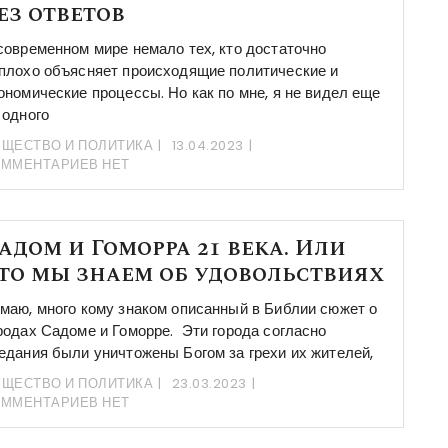
ез ответов
современном мире немало тех, кто достаточно
плохо объясняет происходящие политические и
ономические процессы. Но как по мне, я не видел еще
 одного
ЩЕСТВО И ПОЛИТИКА
13.04.2023
ОММЕНТАРИЕВ НЕТ
адом и Гоморра 21 века. Или
то мы знаем об удовольствиях
маю, много кому знаком описанный в Библии сюжет о
родах Садоме и Гоморре. Эти города согласно
едания были уничтожены Богом за грехи их жителей,
ЩЕСТВО И ПОЛИТИКА
23.03.2023
ОММЕНТАРИЕВ НЕТ