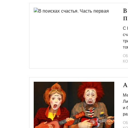
В
п
С 
сч
тр
то
ОБ
К
А
Ме
Ли
и 
ра
ОБ