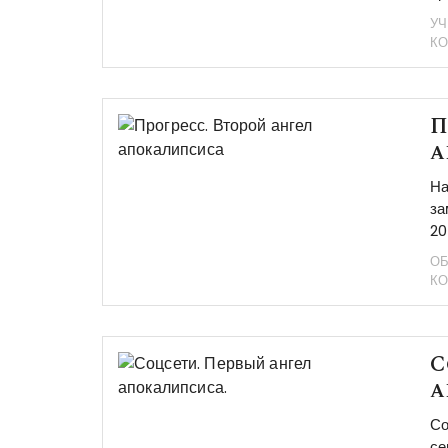
У
К
П
а
На
за
20
ОБ
К
С
а
Со
се