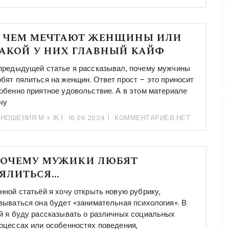
 чем мечтают женщины или
акой у них главный кайф
предыдущей статье я рассказывал, почему мужчины
бят пялиться на женщин. Ответ прост – это приносит
обенно приятное удовольствие. А в этом материале
чу
НОШЕНИЯ М + Ж
16.06.2024
КОММЕНТАРИЕВ НЕТ
очему мужики любят
ялиться…
нной статьёй я хочу открыть новую рубрику,
зываться она будет «занимательная психология». В
й я буду рассказывать о различных социальных
оцессах или особенностях поведения,