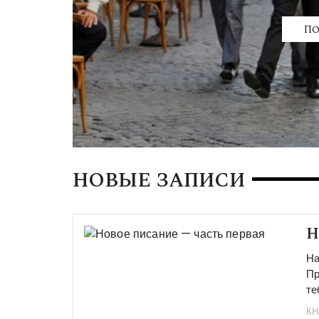
По
НОВЫЕ ЗАПИСИ
Н
На
Пр
те
КН