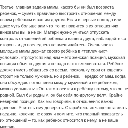
Третье, главная задача мамы, какого бы ни был возраста
ребёнок, – суметь правильно выстроить отношения между
своим ребёнком и вашим другом. Если в первые полгода или
даже чуть больше вам что–то не нравится в их отношениях –
виноваты вы, а не он. Матери нужно учиться отпускать
контроль отношений её ребенка и вашего друга, наблюдайте со
стороны и до последнего не вмешивайтесь. Очень часто
молодые мамы держат своего ребёнка в «тепличных»
условиях, «трясутся» над ним – это женская позиция, мужская
позиция обычно другая и не надо в это вмешиваться. Ребёнок
должен уметь общаться со всеми, поскольку свои отношения
строит не только мужчина, но и ребёнок. Нередко от мам, когда
они обсуждают отношения между мужчиной и её ребенком,
можно услышать: «Он так относится к ребёнку потому, что он не
родной. Был бы родным, он бы себя по-другому вёл». Крайне
неверная позиция. Как мы говорили, в отношениях важно
доверие. Учитесь ему доверять. Старайтесь их чаще оставлять
наедине, конечно не сразу и помните, что главный показатель
их отношений – то, как ребенок относится к нему, а не ваше
мнение.