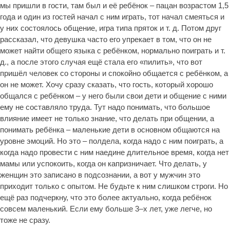
мы пришли в гости, там был и её ребёнок – пацан возрастом 1,5
года и один из гостей начал с ним играть, тот начал смеяться и
у них состоялось общение, игра типа пряток и т. д. Потом друг
рассказал, что девушка часто его упрекает в том, что он не
может найти общего языка с ребёнком, нормально поиграть и т.
д., а после этого случая ещё стала его «пилить», что вот
пришёл человек со стороны и спокойно общается с ребёнком, а
он не может. Хочу сразу сказать, что гость, который хорошо
общался с ребёнком – у него были свои дети и общение с ними
ему не составляло труда. Тут надо понимать, что большое
влияние имеет не только знание, что делать при общении, а
понимать ребёнка – маленькие дети в основном общаются на
уровне эмоций. Но это – полдела, когда надо с ним поиграть, а
когда надо провести с ним наедине длительное время, когда нет
мамы или успокоить, когда он капризничает. Что делать, у
женщин это записано в подсознании, а вот у мужчин это
приходит только с опытом. Не будьте к ним слишком строги. Но
ещё раз подчеркну, что это более актуально, когда ребёнок
совсем маленький. Если ему больше 3–х лет, уже легче, но
тоже не сразу.