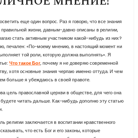
 ЛИЧНОЕ МНЕНИЕ!
светить еще один вопрос. Раз я говорю, что все знания
правильной жизни, давным-давно описаны в религии,
лагаю стать активным участником какой-нибудь из них?
ию, печален: «По-моему мнению, в настоящий момент ни
выполняет той роли, которую должна выполнять». Я
тье:
Что такое Бог
, почему я не доверяю современной
ву, хотя основные знания черпаю именно оттуда. И чем
тем больше я убеждаюсь в своей правоте.
ова цель православной церкви в обществе, для чего она
м, будете читать дальше. Как-нибудь дополню эту статью
и.
ель религии заключается в воспитании нравственного
казывать, что есть Бог и его законы, которые