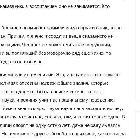
наказанию, а воспитанием оно не занимается. Кто
и больше напоминает коммерческую организацию, цель
ан. Причем, я лично, исходя из выше сказанного не
ерующими. Человек не может считаться верующим,
ий и выполняющий безоговорочно ряд еще каких-то
од, это однозначно.
гиями или их течениями. Это, мне кажется все тоже от
 религиях описаны наиважнейшие знания, которые
споров должны быть в поиске истины, то есть
И наука, и религия учит нас правильному поведению,
я Божетсвеного мира. Наука научилась находить истину,
я такая, что истина, она что, там, что там только одна. В
лигии спорят не одну сотню лет, даже не задумываясь
? Не, им важнее другое: борьба за прихожан, какого числа