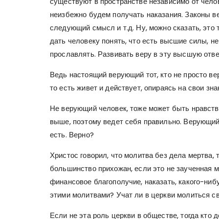
существуют в пространстве независимо от челов
неизбежно будем получать наказания. Законы в
следующий смысл и т.д. Ну, можно сказать, это 
дать человеку понять, что есть высшие силы, не
прославлять. Развивать веру в эту высшую отве
Ведь настоящий верующий тот, кто не просто вер
то есть живет и действует, опираясь на свои зна
Не верующий человек, тоже может быть нравстве
выше, поэтому ведет себя правильно. Верующий в
есть. Верно?
Христос говорил, что молитва без дела мертва, 
большинство прихожан, если это не заученная м
финансовое благополучие, наказать, какого-ниб
этими молитвами? Учат ли в церкви молиться св
Если не эта роль церкви в обществе, тогда кто