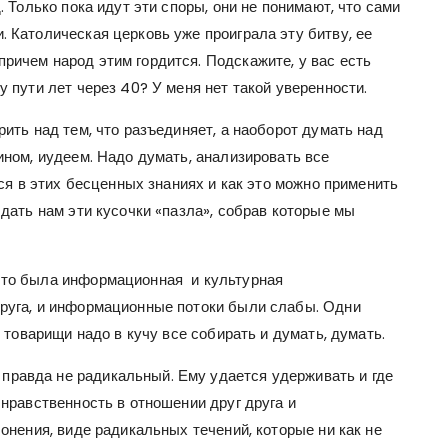
. Только пока идут эти споры, они не понимают, что сами
. Католическая церковь уже проиграла эту битву, ее
ричем народ этим гордится. Подскажите, у вас есть
у пути лет через 40? У меня нет такой уверенности.
рить над тем, что разъединяет, а наоборот думать над
ином, иудеем. Надо думать, анализировать все
ться в этих бесценных знаниях и как это можно применить
 дать нам эти кусочки «пазла», собрав которые мы
 что была информационная и культурная
друга, и информационные потоки были слабы. Одни
о товарищи надо в кучу все собирать и думать, думать.
равда не радикальный. Ему удается удерживать и где
 нравственность в отношении друг друга и
лонения, виде радикальных течений, которые ни как не