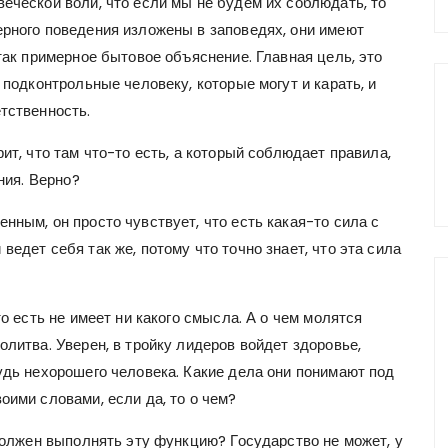
еческой воли, что если мы не будем их соблюдать, то
ерного поведения изложены в заповедях, они имеют
так примерное бытовое объяснение. Главная цель, это
 подконтрольные человеку, которые могут и карать, и
тственность.
ит, что там что-то есть, а который соблюдает правила,
ния. Верно?
нным, он просто чувствует, что есть какая-то сила с
едет себя так же, потому что точно знает, что эта сила
то есть не имеет ни какого смысла. А о чем молятся
олитва. Уверен, в тройку лидеров войдет здоровье,
удь нехорошего человека. Какие дела они понимают под
оими словами, если да, то о чем?
 должен выполнять эту функцию? Государство не может, у