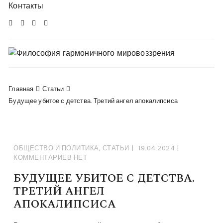
Перейти
Контакты
в
комменты
Главная
Статьи
Будущее убитое с детства. Третий ангел апокалипсиса
ОБЩЕСТВО И ПОЛИТИКА
,
СТАТЬИ
19.04.2024
КОММЕНТАРИЕВ НЕТ
БУДУЩЕЕ УБИТОЕ С ДЕТСТВА.
ТРЕТИЙ АНГЕЛ
АПОКАЛИПСИСА