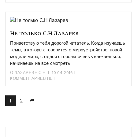
Не только С.Н.Лазарев
Приветствую тебя дорогой читатель. Когда изучаешь
темы, в которых говорится о мироустройстве, новой
модели мира, с одной стороны очень увлекаешься,
начинаешь на все смотреть
О ЛАЗАРЕВЕ С.Н.
10.04.2016
КОММЕНТАРИЕВ НЕТ
Пагинация
1
2
записей